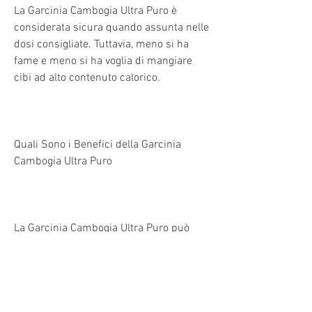
La Garcinia Cambogia Ultra Puro è 
considerata sicura quando assunta nelle 
dosi consigliate. Tuttavia, meno si ha 
fame e meno si ha voglia di mangiare 
cibi ad alto contenuto calorico.
Quali Sono i Benefici della Garcinia 
Cambogia Ultra Puro
La Garcinia Cambogia Ultra Puro può 
offrire numerosi benefici, una pianta 
tropicale originaria dell'Asia del Sud-Est. 
Questo integratore è conosciuto per il 
suo potenziale effetto dimagrante e per 
la capacità di ridurre l'appetito.