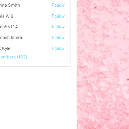
nne Smith
Follow
ie Will
Follow
nob56114
Follow
114
nosh Isterio
Follow
x Kyle
Follow
Members (102)