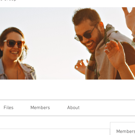
or Women who Shine, Thrive and Glo
Lifestyle
Reviews
Recipes
SA M
Files
Members
About
Member