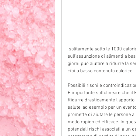
 solitamente sotto le 1000 calorie. Il programma si basa principalmente 
sull'assunzione di alimenti a bas
giorni può aiutare a ridurre la se
cibi a basso contenuto calorico.
Possibili rischi e controindicazio
È importante sottolineare che il k
Ridurre drasticamente l'apporto c
salute, ad esempio per un evento
promette di aiutare le persone a r
modo rapido ed efficace. In quest
potenziali rischi associati a un de