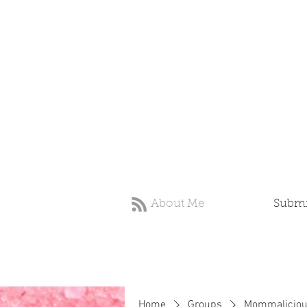
About Me
Submit
Home
Groups
Mommaliciou