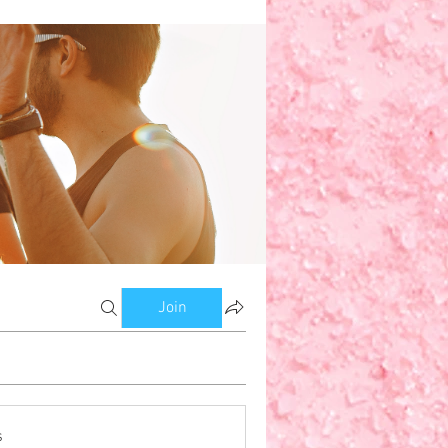
w
om Bloggers
Members
Join
s