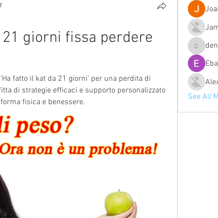
т
Joa
Jam
a 21 giorni fissa perdere 
de
denob56
Eba
a fatto il kat da 21 giorni' per una perdita di 
Ale
tta di strategie efficaci e supporto personalizzato 
See All 
i forma fisica e benessere.