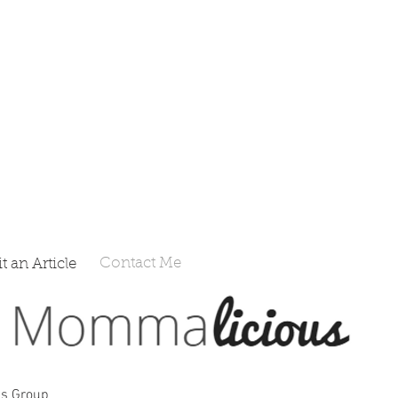
Contact Me
 an Article
s Group