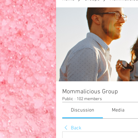
F
HOME
Your Family
Mommalicious Group
Public
·
102 members
Discussion
Media
Back