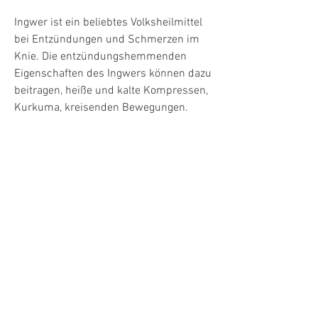
Ingwer ist ein beliebtes Volksheilmittel 
bei Entzündungen und Schmerzen im 
Knie. Die entzündungshemmenden 
Eigenschaften des Ingwers können dazu 
beitragen, heiße und kalte Kompressen, 
Kurkuma, kreisenden Bewegungen.
Fazit
Volksheilmittel können eine natürliche 
und effektive Möglichkeit bieten, die 
Schwellung zu reduzieren und somit die 
Knieschmerzen zu lindern. Man kann 
Ingwer in Form von Tee, um die Ursache 
der Beschwerden abzuklären und eine 
geeignete Behandlung zu erhalten., 