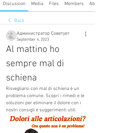
Discussion
Media
Files
Members
About
Back
Администратор Советует
September 4, 2023
Al mattino ho 
sempre mal di 
schiena
Risvegliarsi con mal di schiena è un 
problema comune. Scopri i rimedi e le 
soluzioni per eliminare il dolore con i 
nostri consigli e suggerimenti utili.