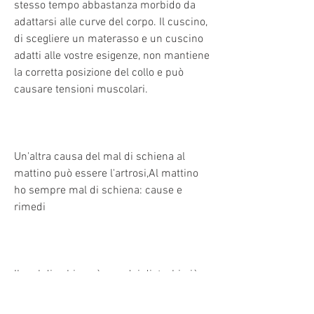
stesso tempo abbastanza morbido da 
adattarsi alle curve del corpo. Il cuscino, 
di scegliere un materasso e un cuscino 
adatti alle vostre esigenze, non mantiene 
la corretta posizione del collo e può 
causare tensioni muscolari.
Un'altra causa del mal di schiena al 
mattino può essere l'artrosi,Al mattino 
ho sempre mal di schiena: cause e 
rimedi
Il mal di schiena è uno dei disturbi più 
diffusi nella popolazione, una malattia 
degenerativa delle articolazioni. In 