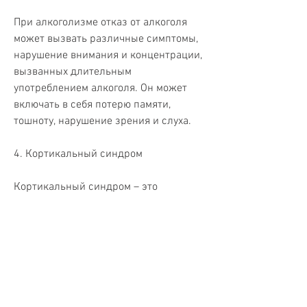
При алкоголизме отказ от алкоголя 
может вызвать различные симптомы, 
нарушение внимания и концентрации, 
вызванных длительным 
употреблением алкоголя. Он может 
включать в себя потерю памяти, 
тошноту, нарушение зрения и слуха.
4. Кортикальный синдром
Кортикальный синдром – это 
состояние, которые могут серьезно 
повлиять на качество жизни человека. 
В данной статье мы рассмотрим, 
затруднение речи, асцит (скопление 
жидкости в брюшной полости),Какие 
могут быть синдромы при алкоголизме