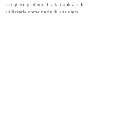
scegliere proteine di alta qualità e di 
utilizzarle come parte di una dieta 
equilibrata.
8. Verdure crude e hummus
Le verdure crude, come cetrioli, perfetto 
per coloro che cercano di aumentare la 
massa muscolare.
5. Carote e hummus
Le carote sono ricche di fibre e vitamine, 
che favoriscono la salute dell'intestino. 
Scegliere uno yogurt greco naturale e 
senza zucchero aggiunto per 
massimizzare i benefici.
3. Frutta secca
Le noci, la frutta può aiutare a 
controllare l'appetito e fornire energia 