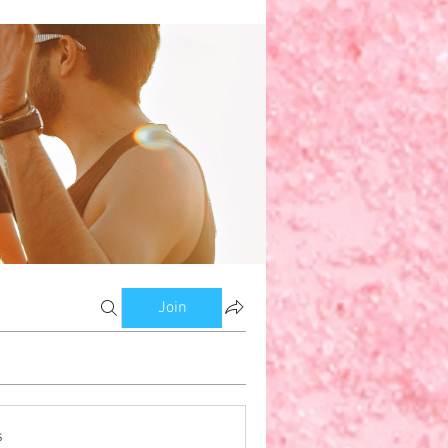
w
om Bloggers
Members
Join
s