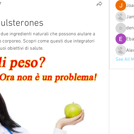
т
Joa
Jam
gulsterones
de
denob56
due ingredienti naturali che possono aiutare a 
Eba
o corporeo. Scopri come questi due integratori 
oi obiettivi di salute.
Ale
See All 