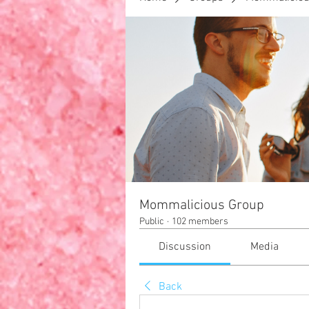
F
HOME
Your Family
Mommalicious Group
Public
·
102 members
Discussion
Media
Back