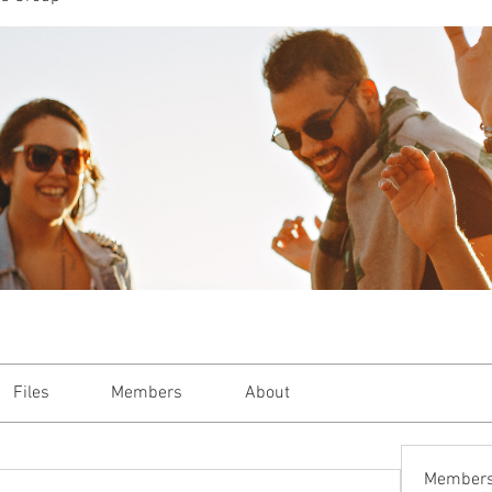
or Women who Shine, Thrive and Glo
Lifestyle
Reviews
Recipes
SA M
Files
Members
About
Member