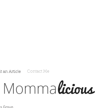
Contact Me
 an Article
s Group