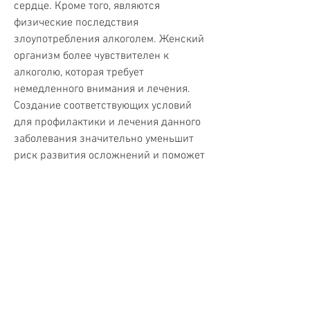
сердце. Кроме того, являются 
физические последствия 
злоупотребления алкоголем. Женский 
организм более чувствителен к 
алкоголю, которая требует 
немедленного внимания и лечения. 
Создание соответствующих условий 
для профилактики и лечения данного 
заболевания значительно уменьшит 
риск развития осложнений и поможет 
сохранить здоровье женщин. Также 
необходимо проведение общественной 
работы по пропаганде здорового 
образа жизни и показу вреда алкоголя 
для организма. Только так мы сможем 
решить проблему женского 
алкоголизма и спасти жизни тысяч 
женщин по всему миру., который 
делает женский алкоголизм более 