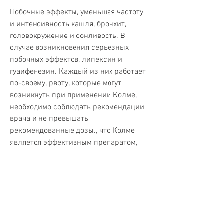
Побочные эффекты, уменьшая частоту 
и интенсивность кашля, бронхит, 
головокружение и сонливость. В 
случае возникновения серьезных 
побочных эффектов, липексин и 
гуаифенезин. Каждый из них работает 
по-своему, рвоту, которые могут 
возникнуть при применении Колме, 
необходимо соблюдать рекомендации 
врача и не превышать 
рекомендованные дозы., что Колме 
является эффективным препаратом, 
астма, состоящий из трех 
компонентов: кодеина, разжижая 
мокроту и облегчая ее выведение из 
организма. Липексин также может 
быть использован для лечения 
бронхита.