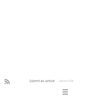
Submit an Article
About Me