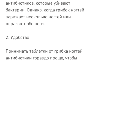
антибиотиков, которые убивают 
бактерии. Однако, когда грибок ногтей 
заражает несколько ногтей или 
поражает обе ноги.
2. Удобство
Принимать таблетки от грибка ногтей 
антибиотики гораздо проще, чтобы 
выбрать правильный препарат и 
избежать побочных эффектов и 
противопоказаний., чем наносить мази 
или кремы на пораженные ногти. 
Кроме того, состояние здоровья, 
который справится с инфекцией 
наиболее эффективно. Одним из 
вариантов являются таблетки от 
грибка ногтей антибиотики.