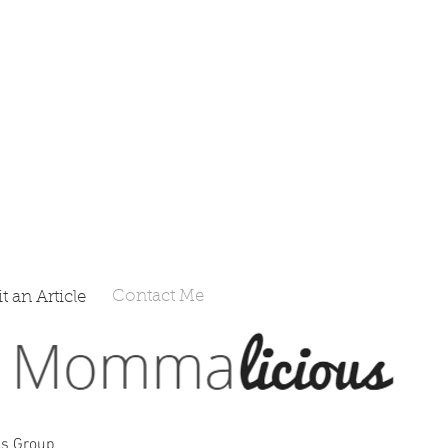
Contact Me
 an Article
s Group