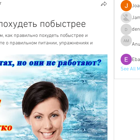
т
Joa
Jam
похудеть побыстрее
de
denob56
м, как правильно похудеть побыстрее и 
те о правильном питании, упражнениях и 
Anu
Anuj Mrf
Eba
See All 