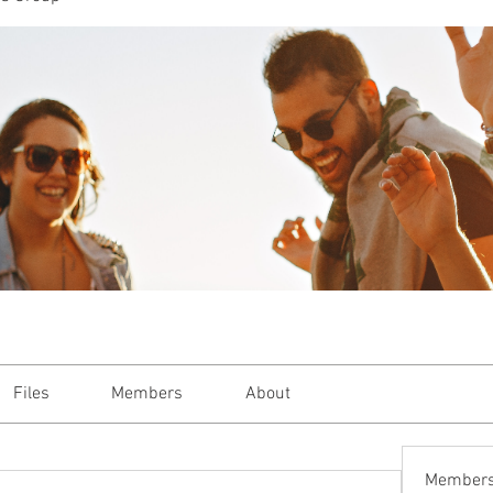
or Women who Shine, Thrive and Glo
Lifestyle
Reviews
Recipes
SA M
Files
Members
About
Member