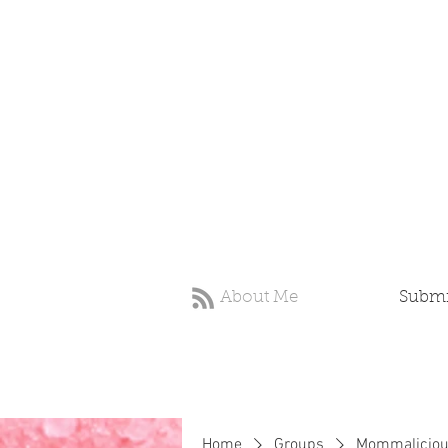
About Me
Submit
Home
Groups
Mommaliciou