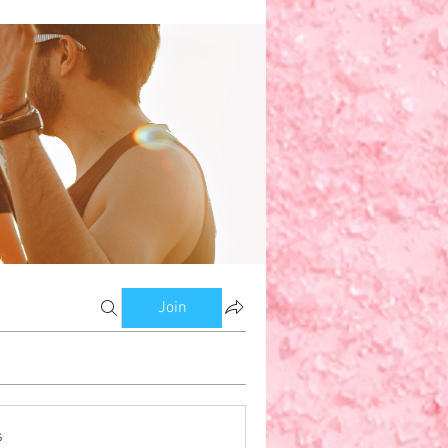
w
om Bloggers
Members
Join
s