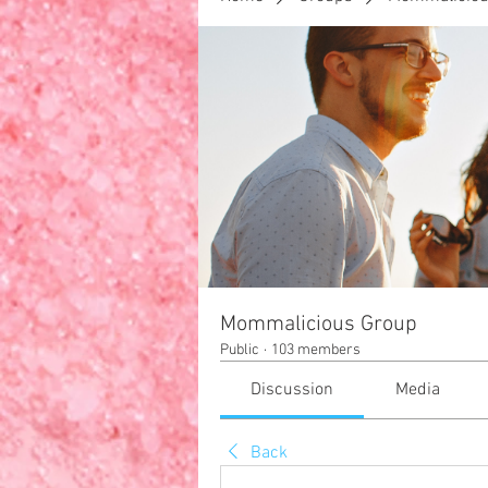
F
HOME
Your Family
Mommalicious Group
Public
·
103 members
Discussion
Media
Back