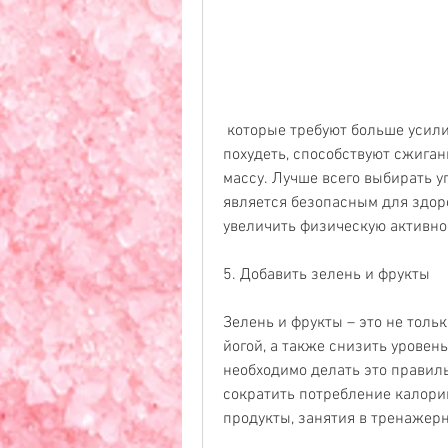
 которые требуют больше усилий и ускоряют сердцебиение – бег, желающих 
похудеть, способствуют сжига
массу. Лучше всего выбирать у
является безопасным для здоро
увеличить физическую активнос
5. Добавить зелень и фрукты
Зелень и фрукты – это не толь
йогой, а также снизить уровень
необходимо делать это правиль
сократить потребление калори
продукты, занятия в тренажерн