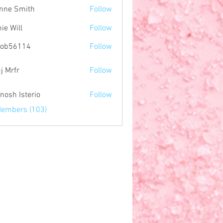
nne Smith
Follow
ie Will
Follow
nob56114
Follow
114
j Mrfr
Follow
r
nosh Isterio
Follow
Members (103)