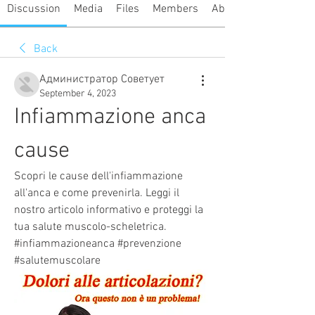
Discussion
Media
Files
Members
About
Back
Администратор Советует
September 4, 2023
Infiammazione anca 
cause
Scopri le cause dell'infiammazione 
all'anca e come prevenirla. Leggi il 
nostro articolo informativo e proteggi la 
tua salute muscolo-scheletrica. 
#infiammazioneanca #prevenzione 
#salutemuscolare