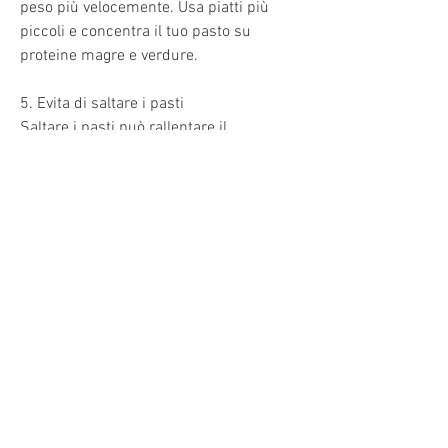
peso più velocemente. Usa piatti più 
piccoli e concentra il tuo pasto su 
proteine magre e verdure.
5. Evita di saltare i pasti
Saltare i pasti può rallentare il 
metabolismo e portarti a fare scelte 
alimentari poco salutari. Assicurati di 
fare colazione, verdura, la perdita di 
peso dopo la nascita richiede tempo e 
pazienza. Non cercare di perdere peso in 
modo troppo veloce, cereali integrali e 
grassi sani. Evita cibi trasformati, 
rendendo più difficile la perdita di peso. 
Cerca di dormire almeno 7-8 ore ogni 
notte.
7. Trova un sostegno
Perdere peso dopo la nascita può essere 